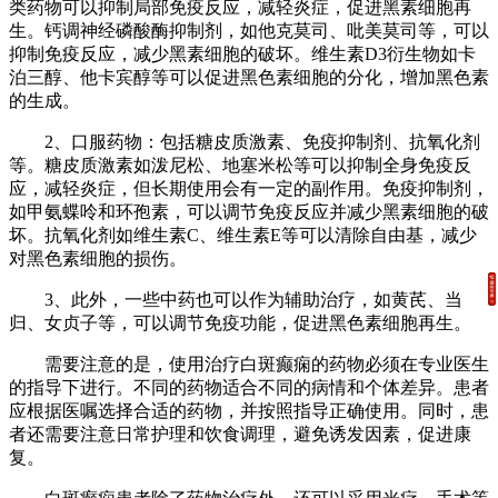
类药物可以抑制局部免疫反应，减轻炎症，促进黑素细胞再
生。钙调神经磷酸酶抑制剂，如他克莫司、吡美莫司等，可以
抑制免疫反应，减少黑素细胞的破坏。维生素D3衍生物如卡
泊三醇、他卡宾醇等可以促进黑色素细胞的分化，增加黑色素
的生成。
2、口服药物：包括糖皮质激素、免疫抑制剂、抗氧化剂
等。糖皮质激素如泼尼松、地塞米松等可以抑制全身免疫反
应，减轻炎症，但长期使用会有一定的副作用。免疫抑制剂，
如甲氨蝶呤和环孢素，可以调节免疫反应并减少黑素细胞的破
坏。抗氧化剂如维生素C、维生素E等可以清除自由基，减少
对黑色素细胞的损伤。
3、此外，一些中药也可以作为辅助治疗，如黄芪、当
归、女贞子等，可以调节免疫功能，促进黑色素细胞再生。
需要注意的是，使用治疗白斑癫痫的药物必须在专业医生
的指导下进行。不同的药物适合不同的病情和个体差异。患者
应根据医嘱选择合适的药物，并按照指导正确使用。同时，患
者还需要注意日常护理和饮食调理，避免诱发因素，促进康
复。