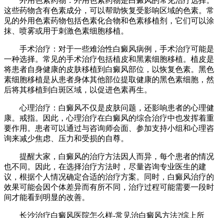
外用色素药物：外用色素药物是白癜风的常见治疗选择。
这些药物含有色素成分，可以帮助恢复受影响区域的色素。常
见的外用色素药物包括色素化合物和色素移植剂，它们可以涂
抹、喷雾或用于刺激色素细胞移植。
手术治疗：对于一些难治性白癜风病例，手术治疗可能是
一种选择。常见的手术治疗包括植皮和黑素细胞移植。植皮是
将患者自身健康的皮肤移植到白癜风部位，以恢复色素。黑色
素细胞移植是从患者身体其他部位提取健康的黑色素细胞，然
后将其移植到白斑区域，以促进色素再生。
心理治疗：白癜风不仅是皮肤问题，还影响患者的心理健
康。戒指。因此，心理治疗在白癜风的综合治疗中也发挥着重
要作用。患者可以通过与咨询师会面、参加支持小组和心理咨
询来减少焦虑、压力和受损的自尊。
提醒大家，白癜风的治疗方法因人而异，每个患者的情况
也不同。因此，在选择治疗方法时，尽量咨询专业医生的建
议，根据个人情况确定合适的治疗方案。同时，白癜风治疗的
效果可能会因个体差异而有所不同，治疗过程可能需要一段时
间才能看到明显的改善。
长沙治疗白癜风医院怎么样-常见治白癜风方法?综上所