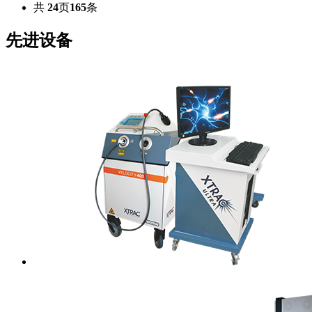
共
24
页
165
条
先进设备