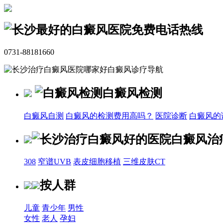
免费电话热线
0731-88181660
白癜风诊疗导航
白癜风检测
白癜风自测
白癜风的检测费用高吗？
医院诊断
白癜风的
白癜风治
308
窄谱UVB
表皮细胞移植
三维皮肤CT
按人群
儿童
青少年
男性
女性
老人
孕妇