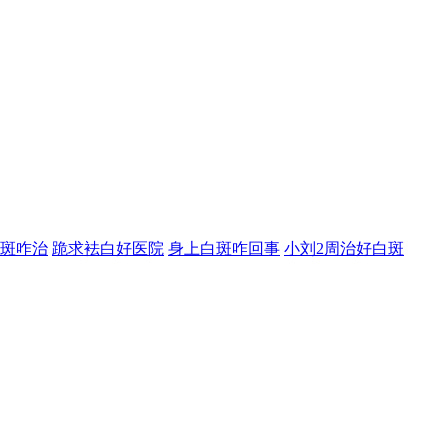
斑咋治
跪求袪白好医院
身上白斑咋回事
小刘2周治好白斑