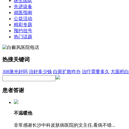
医生团队
先进设备
就医指南
公益活动
精彩专题
预约挂号
热门话题
热搜关键词
308激光好吗
治好多少钱
白斑扩散咋办
治疗需要多久
大面积白
患者答谢
不温暖他
非常感谢长沙中科皮肤病医院的文主任,看病不错...