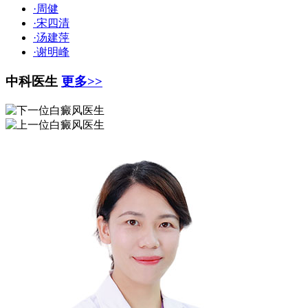
·周健
·宋四清
·汤建萍
·谢明峰
中科医生
更多>>