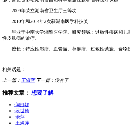
2009年荣立湖南省卫生厅三等功
2010年和2014年2次获湖南医学科技奖
毕业于中南大学湘雅医学院。研究领域：过敏性疾病和儿童
性皮肤病的诊疗。
擅长：特应性湿疹、血管瘤、荨麻疹、过敏性紫癜、食物过
相关话题：
上一篇：
王淑萍
下一篇：没有了
推荐文章：
想要了解
·闫娜娜
·段世德
·余萍
·王淑萍