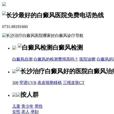
免费电话热线
0731-88181660
白癜风诊疗导航
白癜风检测
白癜风自测
白癜风的检测费用高吗？
医院诊断
白癜风的
白癜风治
308
窄谱UVB
表皮细胞移植
三维皮肤CT
按人群
儿童
青少年
男性
女性
老人
孕妇