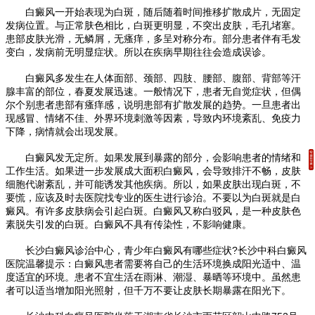
白癜风一开始表现为白斑，随后随着时间推移扩散成片，无固定
发病位置。与正常肤色相比，白斑更明显，不突出皮肤，毛孔堵塞。
患部皮肤光滑，无鳞屑，无瘙痒，多呈对称分布。部分患者伴有毛发
变白，发病前无明显症状。所以在疾病早期往往会造成误诊。
白癜风多发生在人体面部、颈部、四肢、腰部、腹部、背部等汗
腺丰富的部位，春夏发展迅速。一般情况下，患者无自觉症状，但偶
尔个别患者患部有瘙痒感，说明患部有扩散发展的趋势。一旦患者出
现感冒、情绪不佳、外界环境刺激等因素，导致内环境紊乱、免疫力
下降，病情就会出现发展。
白癜风发无定所。如果发展到暴露的部分，会影响患者的情绪和
工作生活。如果进一步发展成大面积白癜风，会导致排汗不畅，皮肤
细胞代谢紊乱，并可能诱发其他疾病。所以，如果皮肤出现白斑，不
要慌，应该及时去医院找专业的医生进行诊治。不要以为白斑就是白
癜风。有许多皮肤病会引起白斑。白癜风又称白驳风，是一种皮肤色
素脱失引发的白斑。白癜风不具有传染性，不影响健康。
长沙白癜风诊治中心，青少年白癜风有哪些症状?长沙中科白癜风
医院温馨提示：白癜风患者需要将自己的生活环境换成阳光适中、温
度适宜的环境。患者不宜生活在雨淋、潮湿、暴晒等环境中。虽然患
者可以适当增加阳光照射，但千万不要让皮肤长期暴露在阳光下。