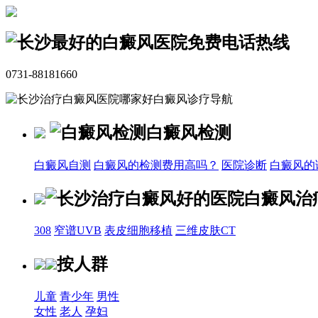
免费电话热线
0731-88181660
白癜风诊疗导航
白癜风检测
白癜风自测
白癜风的检测费用高吗？
医院诊断
白癜风的
白癜风治
308
窄谱UVB
表皮细胞移植
三维皮肤CT
按人群
儿童
青少年
男性
女性
老人
孕妇