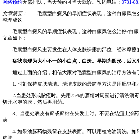
网络预约
无需排队，当天预约可当天就诊。预约电话：
0731-88
文章摘要：
毛囊型白癜风的早期症状表现，这种白癜风怎么治
整理成这
毛囊型白癜风的早期症状表现，这种白癜风怎么治好?白癜风
文章如下：
毛囊型白癜风主要发生在人体皮肤裸露的部位、经常摩擦的
症状表现为大小不一的小白点，白斑。早期为圆形，后又变
通过上面的介绍，相信大家对毛囊型白癜风的治疗方法有了
1. 时刻保持皮肤清洁。清洁皮肤的最简单方法是用肥皂和
2.当患处形成脓疱时。先用75%的酒精对周围进行清洗消
切开水泡的膜，然后再用药。
3、当患处表皮有痂或痂粘在头发上时。不要在结痂上涂药。
药。
4. 如果油腻药物残留在皮肤表面。可以用植物油清洗。如
皮肤。