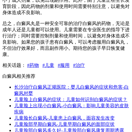
小于成人剂量，以免出现副作用。此外，由于儿童正在生长发
育阶段，因此药物的剂量和使用时间需要特别注意，以避免对
身体造成不良影响。
总之，白癜风丸是一种安全可靠的治疗白癜风的药物，无论是
成年人还是儿童都可以使用。儿童需要在专业医生的指导下进
行治疗；同时需要控制剂量和使用时间，以避免对身体造成不
良影响。如果您的孩子患有白癜风，可以考虑服用白癜风丸，
不但治疗效果好，而且副作用小。期待您的孩子早日恢复健
康。
相关话题：
#药物
#儿童
#服用
#治疗
白癜风相关推荐
长沙治疗白癜风正规医院：婴儿白癜风的症状和危害-白
癜风对婴
儿童脸上白癜风的症状：儿童如何识别白癜风的症状？
儿童脸上出现小白癜风-小白癜风：影响儿童美容的皮肤
疾病
儿童脸长白癜风-儿童患上白癜风，面容发生改变
儿童脸部早期白癜风-儿童早期白癜风的面部症状
儿童脸部白癜风多久好-儿童脸部白癜风康复周期透露