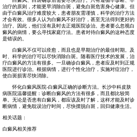
白癜风、白斑确诊后需要尽快治疗。只有遵循早诊断、早
治疗的原则，才能更早消除白斑，避免白斑危害身心健康。但
由于白癜风治疗难度较大，患者朋友需谨慎，科学的治疗方法
才会有效。很多人认为白癜风不好治疗，甚至无法得到更好的
治疗。因此，他们没有及时去正规医院诊治。患者要么忽视白
癜风的病情，要么寻找家庭疗法。患者对待白癜风的这种态度
是错误的。
白癜风不仅可以痊愈，而且也是早期治疗的最佳时期。及
时、科学的治疗可以尽快消除白斑。随着医疗技术的发展，治
疗白癜风的方法有很多。一旦确诊白癜风，患者应及时到正规
医院进行诊治。根据病情，进行个性化治疗，实施对症治疗，
使白斑损害尽快消除。
怀化白癜风医院-白癜风正确的诊断方法。长沙中科皮肤
病医院温馨提醒：诊断白癜风的方法有很多，而且都比较简
单。无论是否患有白癜风，都应该及时了解，这样才能及时诊
断病情，避免耽误治疗时间，尽快摆脱白斑，回归健康生活。
相关话题：
白癜风相关推荐