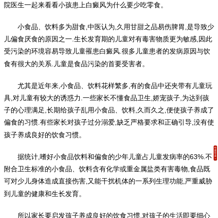
院医生
一起来看看小孩患上白癜风为什么要少吃零食
。
小食品、饮料多为甜食,中医认为,久用甘甜之品易伤脾胃,是导致少
儿偏食厌食的原因之一.生长发育期的儿童对有毒害物质更为敏感,因此
受污染的环境容易导致儿童罹患白癜风.很多儿童患者的发病原因与饮
食有很大的关系.儿童是食品污染的首要受害者
。
尤其是近年来,小食品、饮料花样繁多,有的食品中还夹带有儿童玩
具,对儿童有较大的诱惑力.一些家长不懂食品卫生,娇宠孩子,为达到孩
子的心理满足,长期给孩子乱用小食品、饮料,久而久之,便使孩子养成了
偏食的习惯.有些家长对孩子过分溺爱,缺乏严格要求和正确引导,没有使
孩子养成良好的饮食习惯
。
据统计,嗜好小食品饮料和偏食的少年儿童占儿童发病率的63%.不
附合卫生标准的小食品、饮料含有化学或重金属盐类有害毒物,食品既
可对少儿身体造成直接伤害,又能干扰机体的一系列生理功能,严重威胁
到儿童的健康和生长发育
。
所以家长要启发孩子养成良好的饮食习惯,对孩子的生活即要细心