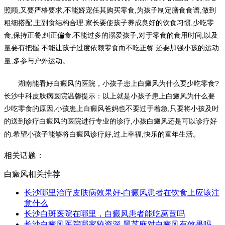
照顾,又要严格要求,不能娇宠任其购买零食,为孩子制定膳食食谱,做到
粗细搭配,主副食结构合理.家长要使孩子养成良好的饮食习惯,少吃零
食,保持正餐,纠正偏食.不能过多的溺爱孩子,对于零食的食用时间,以及
量要有把握.不能让孩子过度依赖零食而不吃正餐.还要加强小孩的运动
量,多参与户外运动
。
湖南能看好白癜风的医院，
小孩子患上白癜风为什么要少吃零食?
长沙中科皮肤病医院温馨提示：
以上就是小孩子患上白癜风为什么要
少吃零食的原因,小孩患上白癜风爸妈也不要过于着急,只要将小孩及时
的送到诊疗白癜风的医院进行专业的诊疗,小孩白癜风还是可以诊疗好
的.希望小孩子能够将白癜风诊疗好,过上幸福,快乐的童年生活
。
相关话题：
白癜风相关推荐
长沙哪里治疗皮肤病效果好-白癜风患者在饮食上应该注
意什么
长沙白斑医院在哪里，白癜风患者能吃莴苣吗
长沙白癜风医院哪家较资深-黑芝麻对白癜风有效果吗